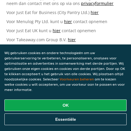
neem dan contact met ons op via ons
privacyformulier
Voor Just Eat for Business (City Pantry Ltd.)
hier
Voor Menulog Pty Ltd. kunt u
hier
contact opnemen
Voor Just Eat UK kunt u
hier
contact opnemen
Voor Takeaway.com Group B.V.
hier
Just Eat Takeaway.com Data Protection Officer -
Wij gebruiken cookies en andere technologieën om uw
Takeaway.com Group B.V.
gebruikerservaring te verbeteren, te personaliseren, analyses voor
optimalisatie en advertenties in samenwerking met derde partijen. Wij
Piet Heinkade 61
gebruiken onze eigen cookies en cookies van derde partijen. Door op OK
1019 GM Amsterdam
te klikken accepteert u het gebruik van alle cookies. Wij plaatsen altijd
Nederland
noodzakelijke cookies. Selecteer
Voorkeuren beheren
om te kiezen
welke cookies u wilt accepteren, om uw voorkeur aan te passen en voor
Bijgewerkte versies van deze
meer informatie.
Privacyverklaring
OK
Wij kunnen deze Verklaring van tijd tot tijd bijwerken als
reactie op veranderende juridische, technische of zakelijke
ontwikkelingen. Wanneer wij onze Privacyverklaring
Essentiële
bijwerken, zullen wij passende maatregelen nemen om u
op de hoogte te brengen, in overeenstemming met het