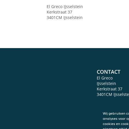
El Greco
IJsselstein
Kerkstraat 37
3401CM
IJsselstein
CONTACT
El Greco
IJsselstein
Kerkstraat 37
3401CM
IJsselst
Wij gebruiken c
analyses voor o
cookies en cook
plaatsen altijd