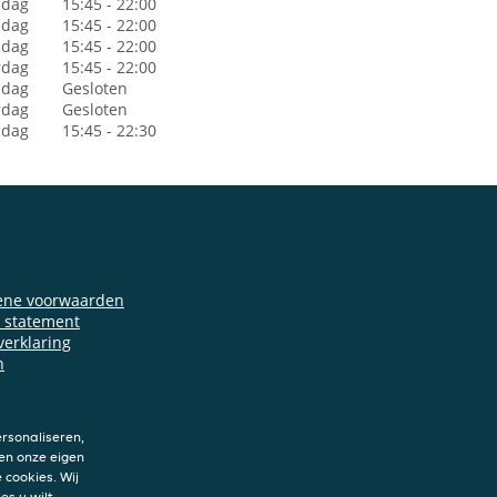
dag
15:45 - 22:00
sdag
15:45 - 22:00
dag
15:45 - 22:00
rdag
15:45 - 22:00
jdag
Gesloten
rdag
Gesloten
ndag
15:45 - 22:30
ene voorwaarden
y statement
verklaring
n
rsonaliseren,
en onze eigen
 cookies. Wij
es u wilt