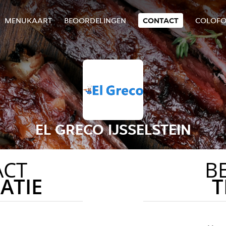
MENUKAART
BEOORDELINGEN
CONTACT
COLOF
EL GRECO IJSSELSTEIN
ACT
B
ATIE
T