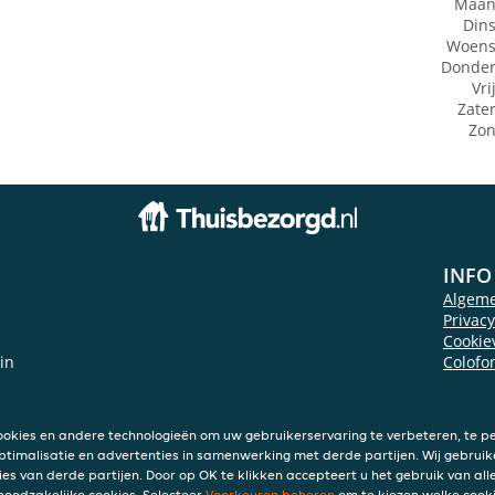
Maan
Din
Woens
Donde
Vri
Zate
Zo
INFO
Algem
Privac
Cookie
ein
Colofo
ookies en andere technologieën om uw gebruikerservaring te verbeteren, te pe
ptimalisatie en advertenties in samenwerking met derde partijen. Wij gebruik
ies van derde partijen. Door op OK te klikken accepteert u het gebruik van alle
 noodzakelijke cookies. Selecteer
Voorkeuren beheren
om te kiezen welke cooki