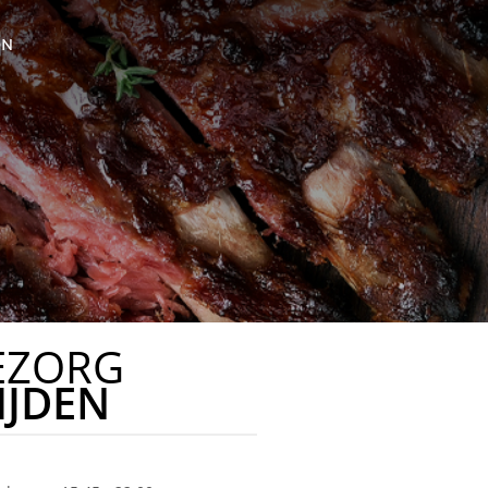
ON
EZORG
IJDEN